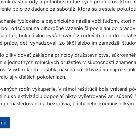
dávok časti úrody a poľnohospodárskych produktov, ktoré 
enie bolo pokladané za sabotáž, ktorá sa trestala pokutou
hanie fyzického a psychického násilia voči ľuďom, ktorí n
 a boli odsúdení na dlhoročné väzenie či posielaní do praco
majetok, boli násilne vysťahované z rodných obcí do odľahl
é práce, deti vyhadzovali zo škôl alebo im zamedzili študo
 zlikvidovať základné princípy družstevníctva, súkromného 
nie jednotných roľníckych družstiev v skutočnosti znamena
. V 50. rokoch postihla násilná kolektivizácia najrozsiahl
lo aj v ďalších pokoleniach.
ných rodín vykúpenie. V rámci reštitúcií bola vrátená pôd
silnú kolektivizáciu doposiaľ nikto vyšetrovaný ani súden
 prenasledovania a bezprávia, páchaného komunistickým