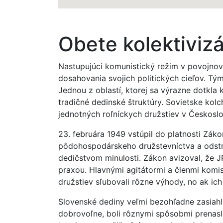
Obete kolektiviz
Nastupujúci komunistický režim v povojnov
dosahovania svojich politických cieľov. Tý
Jednou z oblastí, ktorej sa výrazne dotkla 
tradičné dedinské štruktúry. Sovietske kolch
jednotných roľníckych družstiev v Českosl
23. februára 1949 vstúpil do platnosti Zák
pôdohospodárskeho družstevníctva a odstrán
dedičstvom minulosti. Zákon avizoval, že 
praxou. Hlavnými agitátormi a členmi komis
družstiev sľubovali rôzne výhody, no ak ich 
Slovenské dediny veľmi bezohľadne zasiahli
dobrovoľne, boli rôznymi spôsobmi prenasl