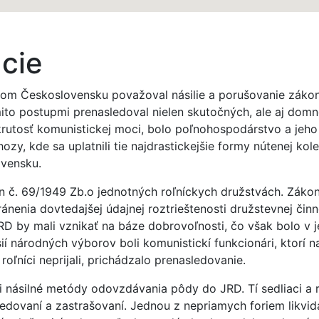
ácie
om Československu považoval násilie a porušovanie zákonn
mito postupmi prenasledoval nielen skutočných, ale aj dom
krutosť komunistickej moci, bolo poľnohospodárstvo a jeho n
ozy, kde sa uplatnili tie najdrastickejšie formy nútenej kol
ovensku.
on č. 69/1949 Zb.o jednotných roľníckych družstvách. Záko
enia dovtedajšej údajnej roztrieštenosti družstevnej činn
JRD by mali vznikať na báze dobrovoľnosti, čo však bolo v
ií národných výborov boli komunistickí funkcionári, ktorí 
roľníci neprijali, prichádzalo prenasledovanie.
 násilné metódy odovzdávania pôdy do JRD. Tí sedliaci a roľ
edovaní a zastrašovaní. Jednou z nepriamych foriem likvid