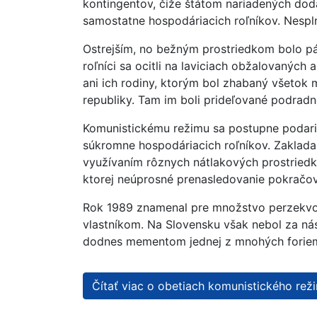
kontingentov, čiže štátom nariadených do
samostatne hospodáriacich roľníkov. Nespln
Ostrejším, no bežným prostriedkom bolo pác
roľníci sa ocitli na laviciach obžalovaných
ani ich rodiny, ktorým bol zhabaný všetok 
republiky. Tam im boli prideľované podradn
Komunistickému režimu sa postupne podarilo
súkromne hospodáriacich roľníkov. Zaklada
využívaním rôznych nátlakových prostriedkov
ktorej neúprosné prenasledovanie pokračova
Rok 1989 znamenal pre množstvo perzekvova
vlastníkom. Na Slovensku však nebol za ná
dodnes mementom jednej z mnohých foriem