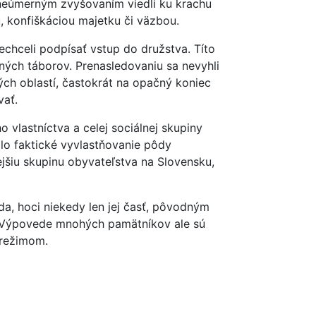
neúmerným zvyšovaním viedli ku krachu
, konfiškáciou majetku či väzbou.
echceli podpísať vstup do družstva. Títo
vných táborov. Prenasledovaniu sa nevyhli
ých oblastí, častokrát na opačný koniec
vať.
vlastníctva a celej sociálnej skupiny
lo faktické vyvlastňovanie pôdy
ejšiu skupinu obyvateľstva na Slovensku,
a, hoci niekedy len jej časť, pôvodným
ý. Výpovede mnohých pamätníkov ale sú
 režimom.